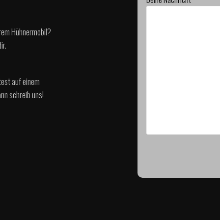
serem Hühnermobil?
ir.
test auf einem
nn schreib uns!