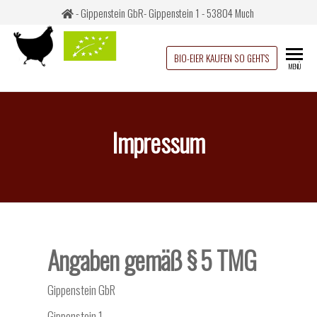
- Gippenstein GbR- Gippenstein 1 - 53804 Much
Gippenstein
Bio-
BIO-EIER KAUFEN SO GEHT'S
MENÜ
Eier
– das
aus
WeideEi
Much
Impressum
Angaben gemäß § 5 TMG
Gippenstein GbR
Gippenstein 1